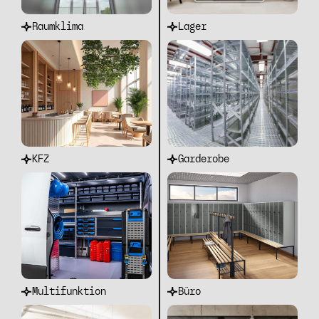
Raumklima
Lager
KFZ
Garderobe
Multifunktion
Büro