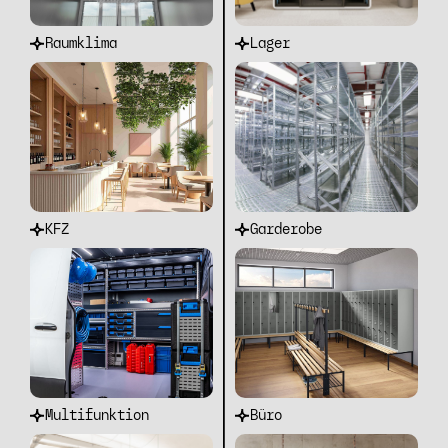
Raumklima
Lager
KFZ
Garderobe
Multifunktion
Büro