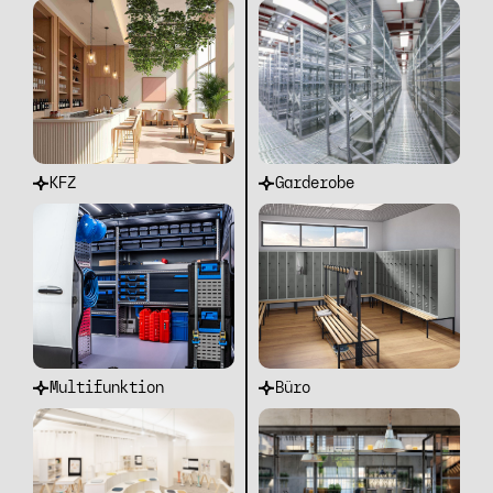
KFZ
Garderobe
Multifunktion
Büro