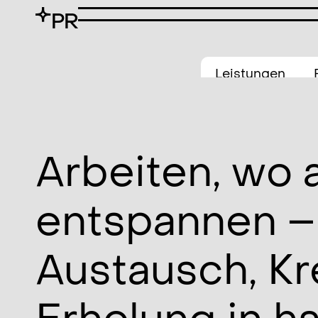
Leistungen
BÜRO
FAHRZEUG
BLEND & HITZESC
Arbeiten, wo 
LOUNGE
entspannen –
LICHT
RAUMTEILUNG
Austausch, Kr
OUTDOOR
SCHIESSTAND