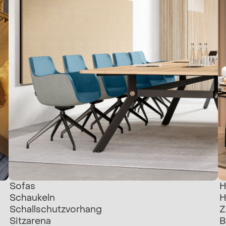
Sofas
H
Schaukeln
H
Schallschutzvorhang
Z
Sitzarena
B