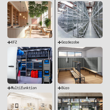
KFZ
Garderobe
Multifunktion
Büro