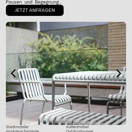
Pausen und Begegnung.
JETZT ANFRAGEN
Stadtmobilar
Außenmöbel
modulare Systeme
Outdoorlounge